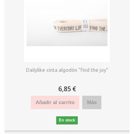
Dailylike cinta algodón "find the joy"
6,85 €
Añadir al carrito
Más
En stock