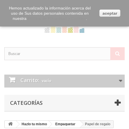
Contacta con nosotros
Iniciar sesión
Hemos actualizado la información acerca del
uso de Sus datos personales contenida en
aceptar
nuestra
Política de Privacidad y Cookies
.
Carrito:
vacío
CATEGORÍAS
Hazlo tu mismo
Empaquetar
Papel de regalo