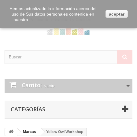
Contacta con nosotros
Iniciar sesión
Hemos actualizado la información acerca del
uso de Sus datos personales contenida en
aceptar
nuestra
Política de Privacidad y Cookies
.
Carrito:
vacío
CATEGORÍAS
Marcas
Yellow Owl Workshop