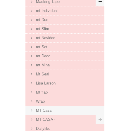
Masking Tape
mt Individual
mt Duo
mt Slim
mt Navidad
mt Set
mt Deco
mt Mina
Mt Seal
Lisa Larson
Mt flab
Wrap
MT Casa
MT CASA -
Dailylike