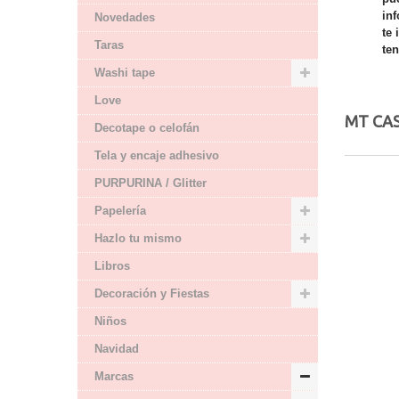
in
Novedades
te
Taras
te
Má
Washi tape
Love
MT CA
Decotape o celofán
Tela y encaje adhesivo
PURPURINA / Glitter
Papelería
Hazlo tu mismo
Libros
Decoración y Fiestas
Niños
Navidad
Marcas