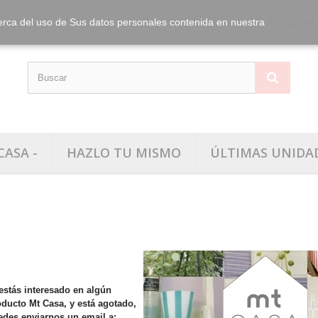
info@washitape.
Tel.:
erca del uso de Sus datos personales contenida en nuestra
Política de
CASA -
HAZLO TU MISMO
ÚLTIMAS UNIDA
MT Casa
estás interesado en algún
oducto Mt Casa, y está agotado,
edes enviarnos un email a: