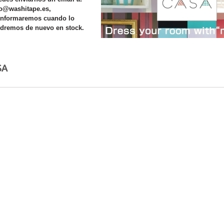
fo@washitape.es,
 informaremos cuando lo
ndremos
de nuevo en stock.
s
SA