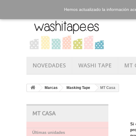
Hemos actualizado la información ac
NOVEDADES
WASHI TAPE
MT 
Marcas
Masking Tape
MT Casa
MT CASA
Si 
pr
Últimas unidades
pu