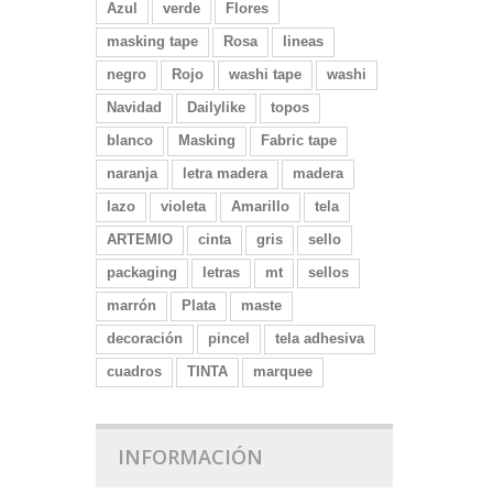
Azul
verde
Flores
masking tape
Rosa
lineas
negro
Rojo
washi tape
washi
Navidad
Dailylike
topos
blanco
Masking
Fabric tape
naranja
letra madera
madera
lazo
violeta
Amarillo
tela
ARTEMIO
cinta
gris
sello
packaging
letras
mt
sellos
marrón
Plata
maste
decoración
pincel
tela adhesiva
cuadros
TINTA
marquee
INFORMACIÓN