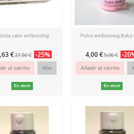
stola calor embossing
Polvo embossing Baby 
,63 €
-25%
4,00 €
-20
27,50 €
5,00 €
ir al carrito
Más
Añadir al carrito
En stock
En stock