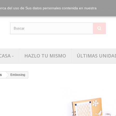
info@washitape.
Tel.:
erca del uso de Sus datos personales contenida en nuestra
Política de
CASA -
HAZLO TU MISMO
ÚLTIMAS UNIDA
as
Embosing