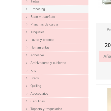
Tintas
Embosing
Base metacrílato
Planchas de carvar
Pi
Troqueles
Lazos y botones
20
Herramientas
Adhesivo
Añad
Archivadores y cubiertas
Kits
Brads
Quilling
Abecedarios
Cartulinas
Toppers y troquelados