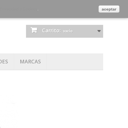
es
Contacta con nosotros
Iniciar sesión
 Privacidad y Cookies
.
aceptar
Carrito:
vacío
DES
MARCAS