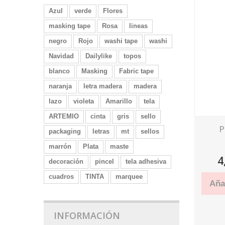
Azul
verde
Flores
masking tape
Rosa
lineas
negro
Rojo
washi tape
washi
Navidad
Dailylike
topos
blanco
Masking
Fabric tape
naranja
letra madera
madera
lazo
violeta
Amarillo
tela
ARTEMIO
cinta
gris
sello
P
packaging
letras
mt
sellos
marrón
Plata
maste
4
decoración
pincel
tela adhesiva
cuadros
TINTA
marquee
Añad
INFORMACIÓN