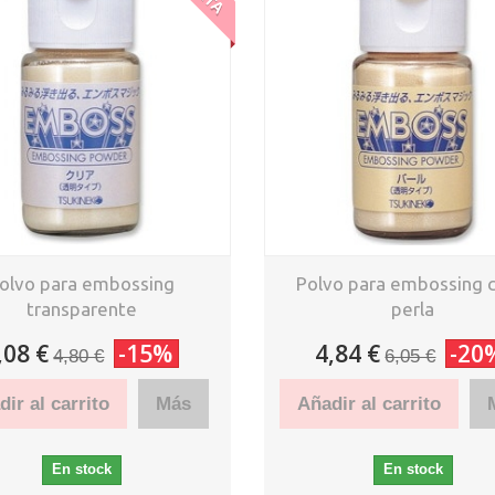
olvo para embossing
Polvo para embossing c
transparente
perla
,08 €
-15%
4,84 €
-20
4,80 €
6,05 €
ir al carrito
Más
Añadir al carrito
En stock
En stock