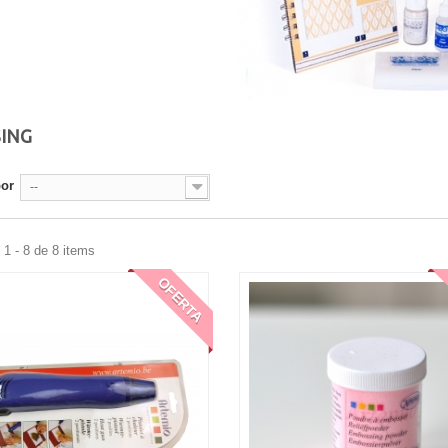
ING
por
--
1 - 8 de 8 items
OFERTA