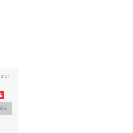
olor
%
Más