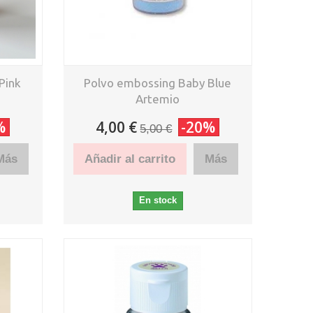
Pink
Polvo embossing Baby Blue
Artemio
%
4,00 €
-20%
5,00 €
Más
Añadir al carrito
Más
En stock