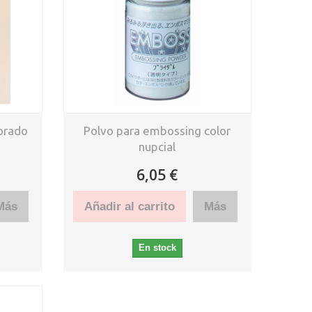
orado
Polvo para embossing color
nupcial
6,05 €
Más
Añadir al carrito
Más
En stock