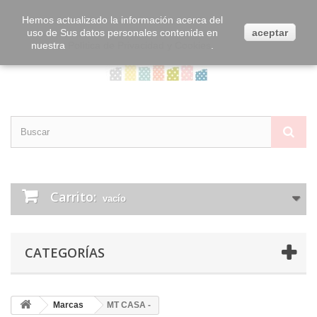
Contacta con nosotros
Iniciar sesión
Hemos actualizado la información acerca del
uso de Sus datos personales contenida en
aceptar
nuestra
Política de Privacidad y Cookies
.
Carrito:
vacío
CATEGORÍAS
Marcas
MT CASA -