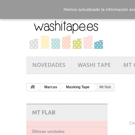
Hemos actualizado la información ac
NOVEDADES
WASHI TAPE
MT 
Marcas
Masking Tape
Mt flab
MT FLAB
Cin
Últimas unidades