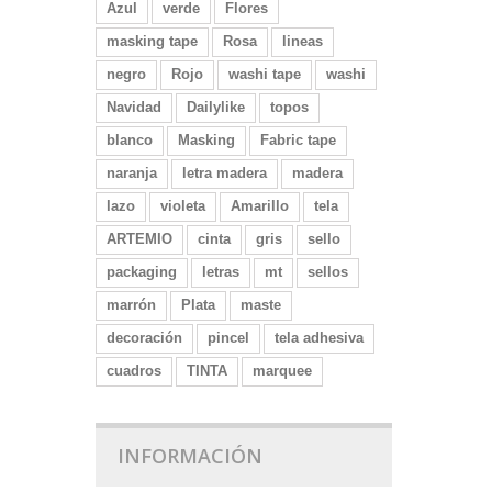
Azul
verde
Flores
masking tape
Rosa
lineas
negro
Rojo
washi tape
washi
Navidad
Dailylike
topos
blanco
Masking
Fabric tape
naranja
letra madera
madera
lazo
violeta
Amarillo
tela
ARTEMIO
cinta
gris
sello
packaging
letras
mt
sellos
marrón
Plata
maste
decoración
pincel
tela adhesiva
cuadros
TINTA
marquee
INFORMACIÓN