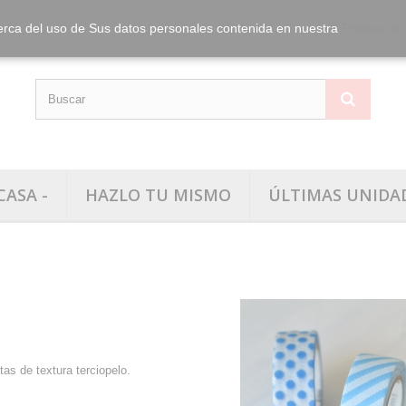
info@washitape.
Tel.:
erca del uso de Sus datos personales contenida en nuestra
Política de
CASA -
HAZLO TU MISMO
ÚLTIMAS UNIDA
Mt flab
tas de textura terciopelo.