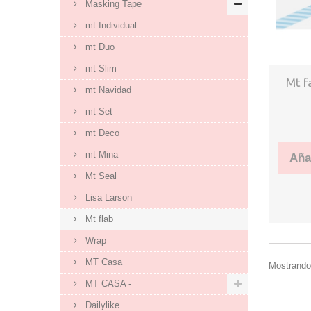
Masking Tape
mt Individual
mt Duo
mt Slim
Mt f
mt Navidad
mt Set
mt Deco
mt Mina
Añad
Mt Seal
Lisa Larson
Mt flab
Wrap
MT Casa
Mostrando 
MT CASA -
Dailylike