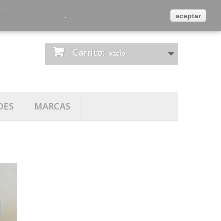
es
Contacta con nosotros
Iniciar sesión
 Privacidad y Cookies
.
aceptar
Carrito:
vacío
DES
MARCAS