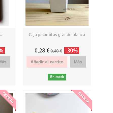
sa
Caja palomitas grande blanca
0%
0,28 €
-30%
0,40 €
Más
Añadir al carrito
Más
En stock
OFERTA
OFERTA