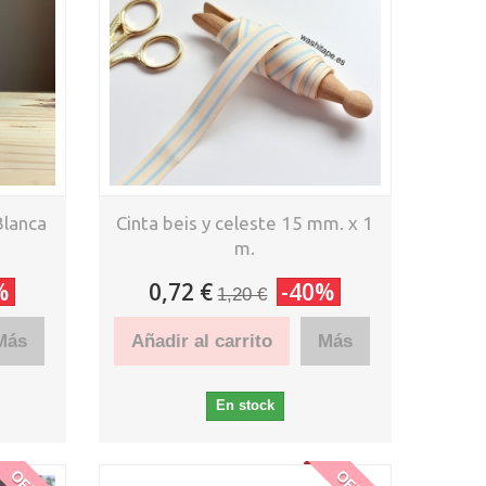
Blanca
Cinta beis y celeste 15 mm. x 1
m.
%
0,72 €
-40%
1,20 €
Más
Añadir al carrito
Más
En stock