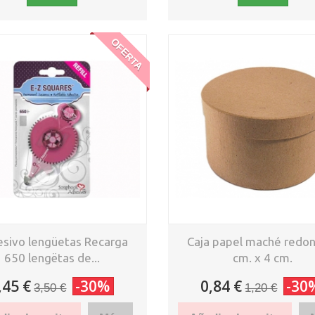
OFERTA
sivo lengüetas Recarga
Caja papel maché redo
650 lengëtas de...
cm. x 4 cm.
,45 €
-30%
0,84 €
-30
3,50 €
1,20 €