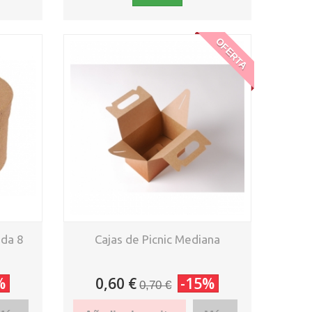
OFERTA
nda 8
Cajas de Picnic Mediana
%
0,60 €
-15%
0,70 €