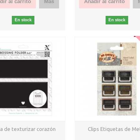
ir al carrito
Más
Añadir al carrito
En stock
En stock
ca de texturizar corazón
Clips Etiquetas de Me