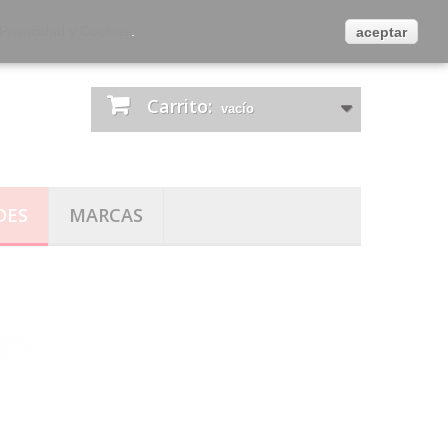
es
Contacta con nosotros
Iniciar sesión
 Privacidad y Cookies
.
aceptar
Carrito:
vacío
DES
MARCAS