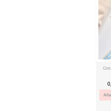
Cint
0
Añad