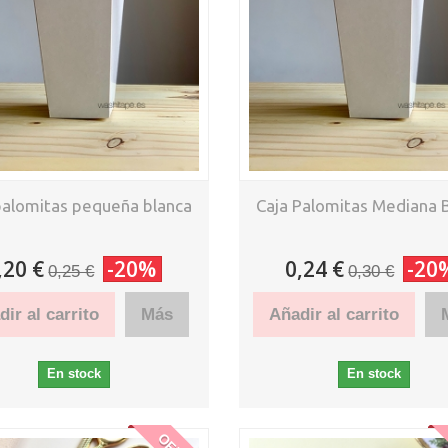
palomitas pequeña blanca
Caja Palomitas Mediana 
,20 €
-20%
0,24 €
-20
0,25 €
0,30 €
ir al carrito
Más
Añadir al carrito
En stock
En stock