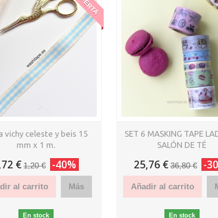
OFERTA
a vichy celeste y beis 15
SET 6 MASKING TAPE LA
mm x 1 m.
SALÓN DE TÉ
,72 €
-40%
25,76 €
-3
1,20 €
36,80 €
ir al carrito
Más
Añadir al carrito
En stock
En stock