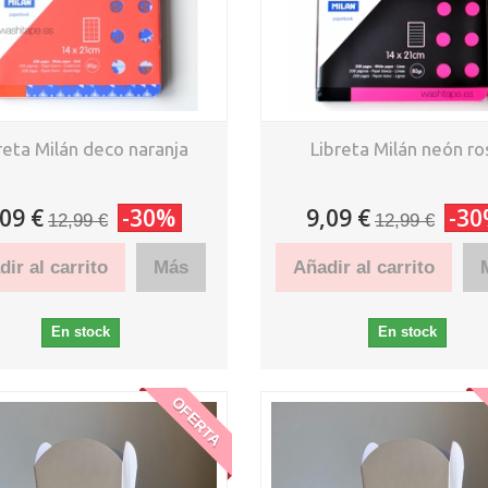
reta Milán deco naranja
Libreta Milán neón ro
,09 €
-30%
9,09 €
-3
12,99 €
12,99 €
ir al carrito
Más
Añadir al carrito
En stock
En stock
OFERTA