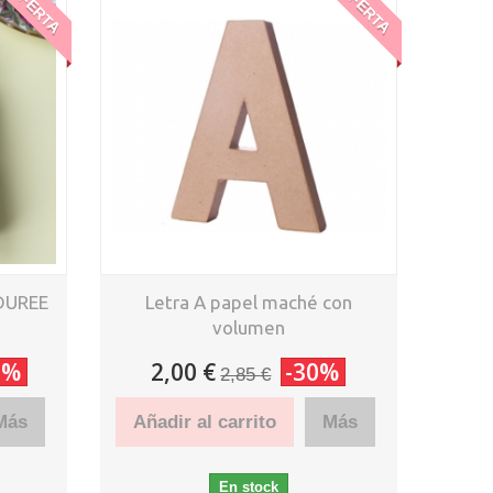
OFERTA
OFERTA
DUREE
Letra A papel maché con
volumen
0%
2,00 €
-30%
2,85 €
Más
Añadir al carrito
Más
En stock