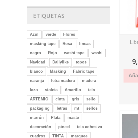
ETIQUETAS
Azul
verde
Flores
Lib
masking tape
Rosa
lineas
negro
Rojo
washi tape
washi
9
Navidad
Dailylike
topos
blanco
Masking
Fabric tape
Añad
naranja
letra madera
madera
lazo
violeta
Amarillo
tela
ARTEMIO
cinta
gris
sello
packaging
letras
mt
sellos
marrón
Plata
maste
decoración
pincel
tela adhesiva
cuadros
TINTA
marquee