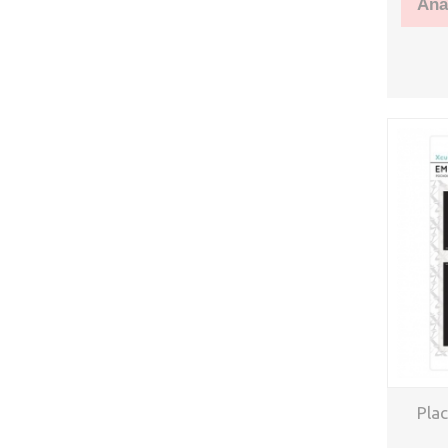
Añad
Pla