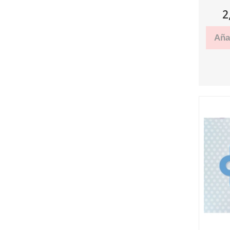
2
Añad