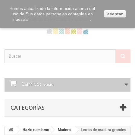
Contacta con nosotros
Iniciar sesión
Hemos actualizado la información acerca del
uso de Sus datos personales contenida en
aceptar
nuestra
Política de Privacidad y Cookies
.
Carrito:
vacío
CATEGORÍAS
Hazlo tu mismo
Madera
Letras de madera grandes