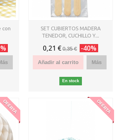
e con
SET CUBIERTOS MADERA
TENEDOR, CUCHILLO Y...
0%
0,21 €
-40%
0,35 €
Más
Añadir al carrito
Más
En stock
OFERTA
OFERTA