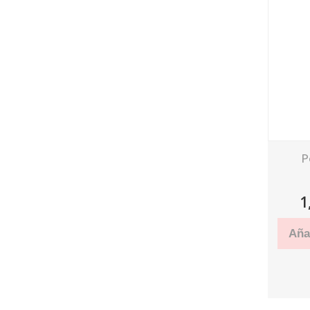
P
1
Añad