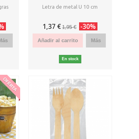
gras
Letra de metal U 10 cm
0%
1,37 €
-30%
1,95 €
Más
Añadir al carrito
Más
En stock
OFERTA