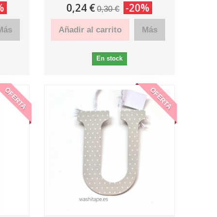
%
0,24 €
-20%
0,30 €
Más
Añadir al carrito
Más
En stock
OFERTA
OFERTA