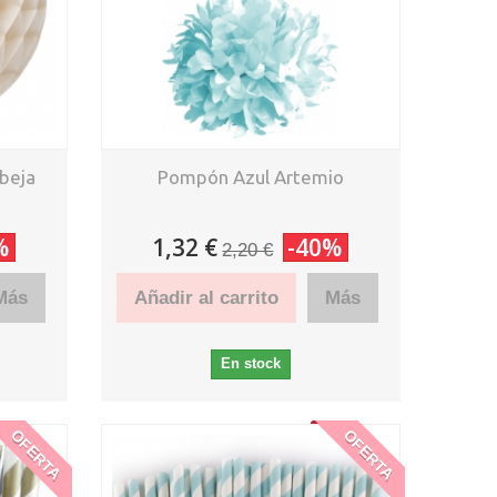
abeja
Pompón Azul Artemio
%
1,32 €
-40%
2,20 €
Más
Añadir al carrito
Más
En stock
OFERTA
OFERTA