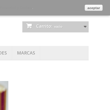
es
Contacta con nosotros
Iniciar sesión
 Privacidad y Cookies
.
aceptar
Carrito:
vacío
DES
MARCAS