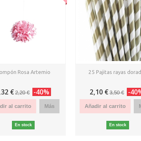
ompón Rosa Artemio
25 Pajitas rayas dora
,32 €
-40%
2,10 €
-40
2,20 €
3,50 €
ir al carrito
Más
Añadir al carrito
En stock
En stock