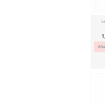
L
1
Añad