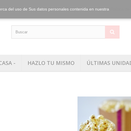
info@washitape.
Tel.:
erca del uso de Sus datos personales contenida en nuestra
Política de
CASA -
HAZLO TU MISMO
ÚLTIMAS UNIDA