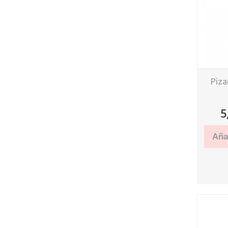
Piza
5
Añad