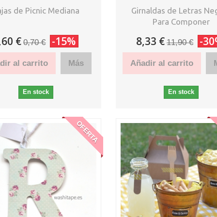
jas de Picnic Mediana
Girnaldas de Letras Ne
Para Componer
,60 €
-15%
8,33 €
-3
0,70 €
11,90 €
ir al carrito
Más
Añadir al carrito
En stock
En stock
OFERTA