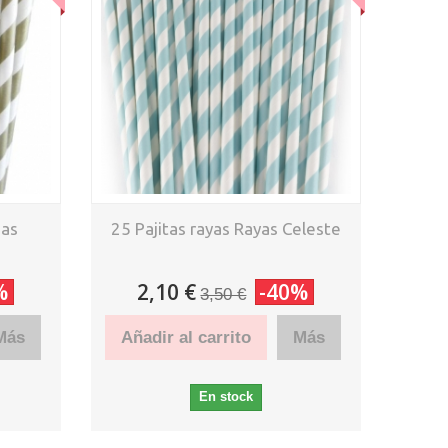
das
25 Pajitas rayas Rayas Celeste
%
2,10 €
-40%
3,50 €
Más
Añadir al carrito
Más
En stock