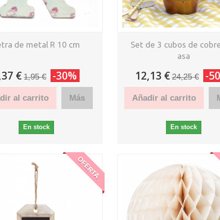
etra de metal R 10 cm
Set de 3 cubos de cobr
asa
,37 €
-30%
12,13 €
-5
1,95 €
24,25 €
ir al carrito
Más
Añadir al carrito
En stock
En stock
OFERTA