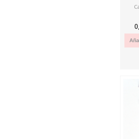
Ca
0
Añad