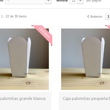
por
Mostrar
por página
--
22
1 - 22 de 30 items
Anterior
1
OFERTA
 palomitas grande blanca
Caja palomitas pequeña 