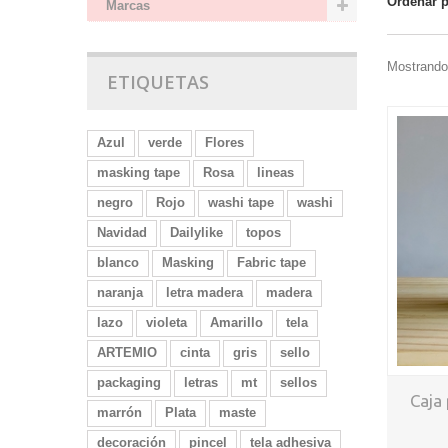
Ordenar 
Marcas
Mostrando 
ETIQUETAS
Azul
verde
Flores
masking tape
Rosa
lineas
negro
Rojo
washi tape
washi
Navidad
Dailylike
topos
blanco
Masking
Fabric tape
naranja
letra madera
madera
lazo
violeta
Amarillo
tela
ARTEMIO
cinta
gris
sello
packaging
letras
mt
sellos
Caja
marrón
Plata
maste
decoración
pincel
tela adhesiva