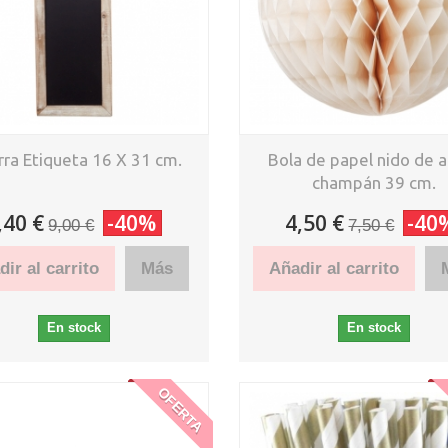
rra Etiqueta 16 X 31 cm.
Bola de papel nido de 
champán 39 cm.
,40 €
-40%
4,50 €
-40
9,00 €
7,50 €
ir al carrito
Más
Añadir al carrito
En stock
En stock
OFERTA