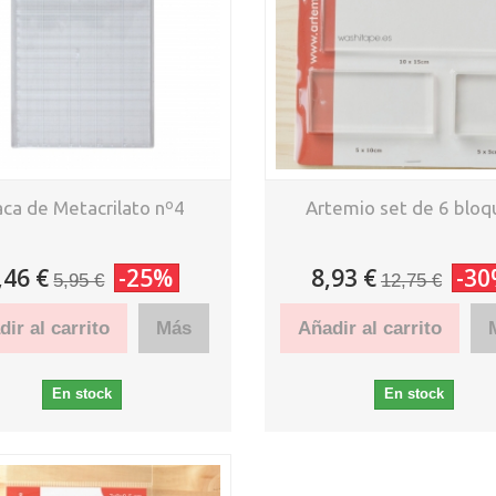
aca de Metacrilato nº4
Artemio set de 6 bloq
,46 €
-25%
8,93 €
-3
5,95 €
12,75 €
ir al carrito
Más
Añadir al carrito
En stock
En stock