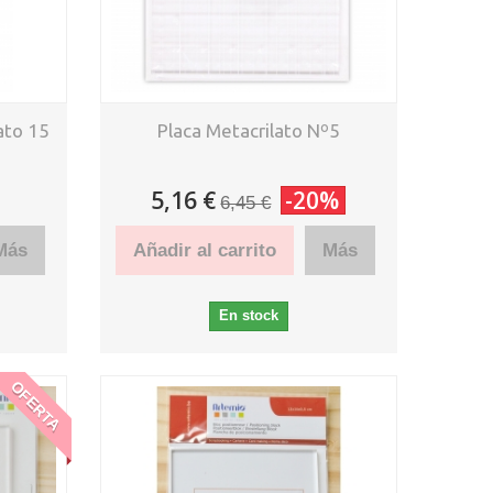
ato 15
Placa Metacrilato Nº5
5,16 €
-20%
6,45 €
Más
Añadir al carrito
Más
En stock
OFERTA