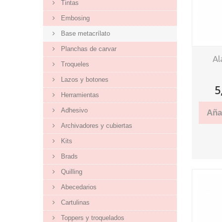
Tintas
Embosing
Base metacrílato
Planchas de carvar
Al
Troqueles
Lazos y botones
5
Herramientas
Adhesivo
Añad
Archivadores y cubiertas
Kits
Brads
Quilling
Abecedarios
Cartulinas
Toppers y troquelados