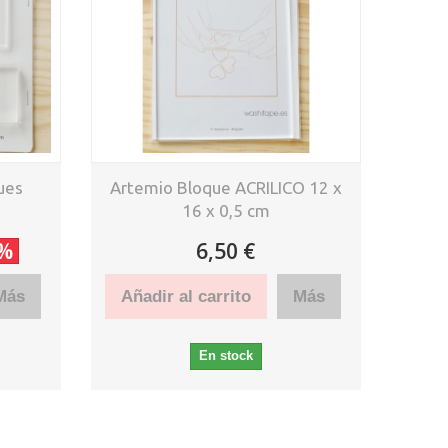
ues
Artemio Bloque ACRILICO 12 x
16 x 0,5 cm
0%
6,50 €
Más
Añadir al carrito
Más
En stock