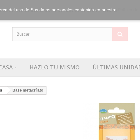
info@washitape.
Tel.:
erca del uso de Sus datos personales contenida en nuestra
Política de
CASA -
HAZLO TU MISMO
ÚLTIMAS UNIDA
as
Base metacrílato