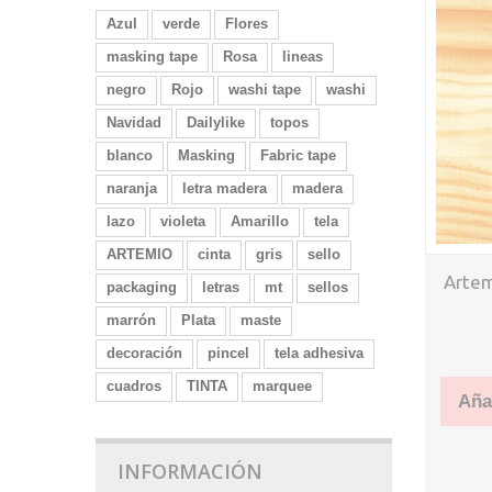
Azul
verde
Flores
masking tape
Rosa
lineas
negro
Rojo
washi tape
washi
Navidad
Dailylike
topos
blanco
Masking
Fabric tape
naranja
letra madera
madera
lazo
violeta
Amarillo
tela
ARTEMIO
cinta
gris
sello
Artem
packaging
letras
mt
sellos
marrón
Plata
maste
decoración
pincel
tela adhesiva
cuadros
TINTA
marquee
Añad
INFORMACIÓN