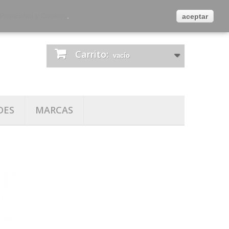
es
Contacta con nosotros
Iniciar sesión
 Privacidad y Cookies
.
aceptar
Carrito:
vacío
DES
MARCAS