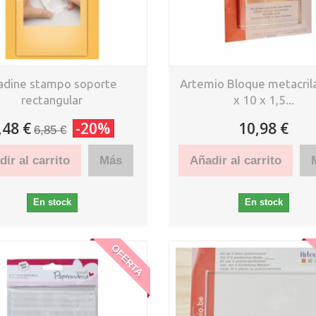
adine stampo soporte
Artemio Bloque metacril
rectangular
x 10 x 1,5...
,48 €
-20%
10,98 €
6,85 €
ir al carrito
Más
Añadir al carrito
En stock
En stock
OFERTA