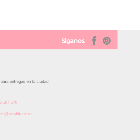
Siganos
 para entregas en la ciudad
9 187 570
info@washitape.es