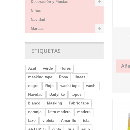
Decoración y Fiestas
Niños
Navidad
Marcas
ETIQUETAS
Añad
Azul
verde
Flores
masking tape
Rosa
lineas
negro
Rojo
washi tape
washi
Navidad
Dailylike
topos
blanco
Masking
Fabric tape
naranja
letra madera
madera
lazo
violeta
Amarillo
tela
ARTEMIO
cinta
gris
sello