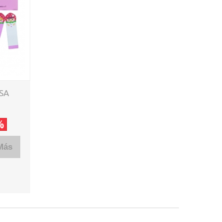
SA
%
Más