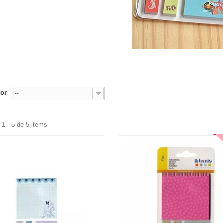
T
por
--
1 - 5 de 5 items