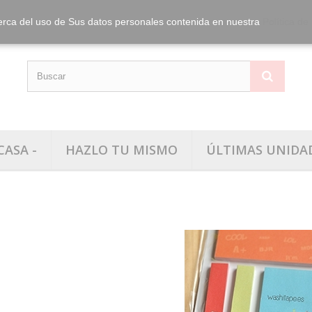
info@washitape.
Tel.:
erca del uso de Sus datos personales contenida en nuestra
Política de
CASA -
HAZLO TU MISMO
ÚLTIMAS UNIDA