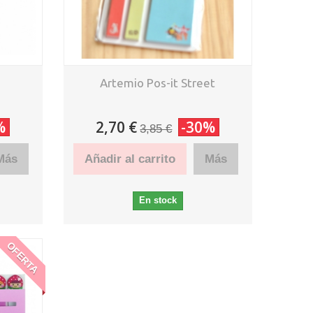
n
Artemio Pos-it Street
%
2,70 €
-30%
3,85 €
Más
Añadir al carrito
Más
En stock
OFERTA