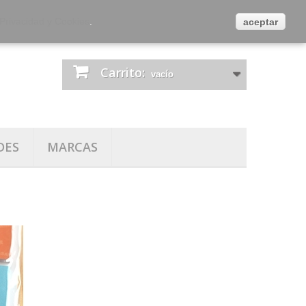
es
Contacta con nosotros
Iniciar sesión
 Privacidad y Cookies
.
aceptar
Carrito:
vacío
DES
MARCAS