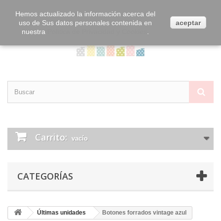
Contacta con nosotros
Iniciar sesión
Hemos actualizado la información acerca del
uso de Sus datos personales contenida en
aceptar
nuestra
Política de Privacidad y Cookies
.
Carrito:
vacío
CATEGORÍAS
Últimas unidades
Botones forrados vintage azul