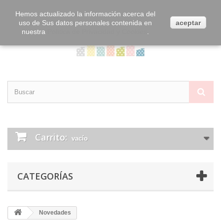
Contacta con nosotros
Iniciar sesión
Hemos actualizado la información acerca del
uso de Sus datos personales contenida en
aceptar
nuestra
Política de Privacidad y Cookies
.
Carrito:
vacío
CATEGORÍAS
Novedades