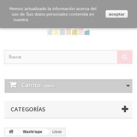
Contacta con nosotros
Iniciar sesión
Hemos actualizado la información acerca del
uso de Sus datos personales contenida en
aceptar
nuestra
Política de Privacidad y Cookies
.
Carrito:
vacío
CATEGORÍAS
Washi tape
Lisos