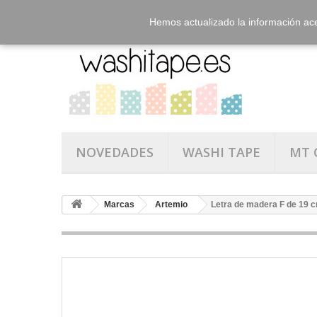
Hemos actualizado la información ac
NOVEDADES
WASHI TAPE
MT 
Marcas
Artemio
Letra de madera F de 19 