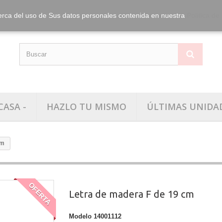
info@washitape.
Tel.:
erca del uso de Sus datos personales contenida en nuestra
Política de
CASA -
HAZLO TU MISMO
ÚLTIMAS UNIDA
cm
OFERTA
Letra de madera F de 19 cm
Modelo
14001112