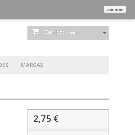
es
Contacta con nosotros
Iniciar sesión
 Privacidad y Cookies
.
aceptar
Carrito:
vacío
DES
MARCAS
2,75 €