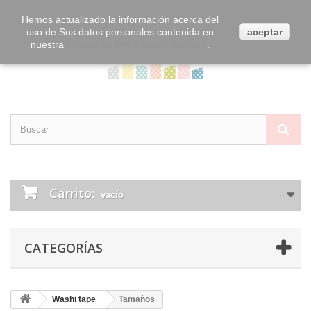
Contacta con nosotros
Iniciar sesión
Hemos actualizado la información acerca del
uso de Sus datos personales contenida en
aceptar
nuestra
Política de Privacidad y Cookies
.
Carrito:
vacío
CATEGORÍAS
Washi tape
Tamaños