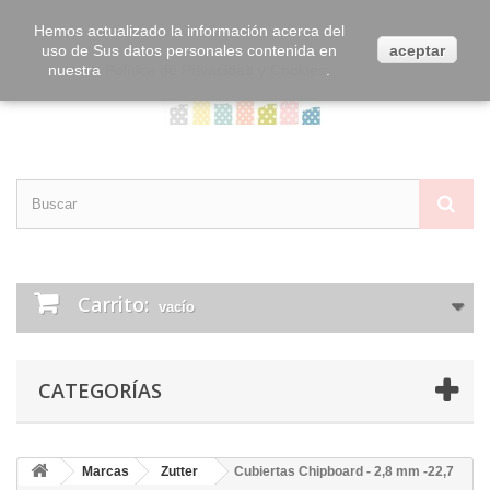
Contacta con nosotros
Iniciar sesión
Hemos actualizado la información acerca del
uso de Sus datos personales contenida en
aceptar
nuestra
Política de Privacidad y Cookies
.
Carrito:
vacío
CATEGORÍAS
Marcas
Zutter
Cubiertas Chipboard - 2,8 mm -22,7