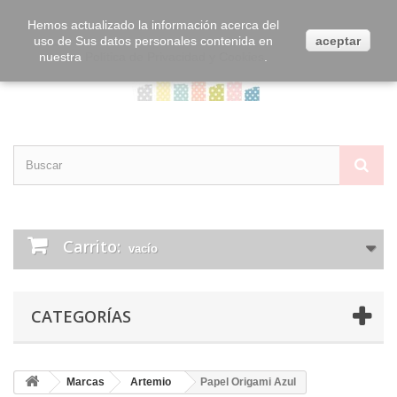
Contacta con nosotros
Iniciar sesión
Hemos actualizado la información acerca del
uso de Sus datos personales contenida en
aceptar
nuestra
Política de Privacidad y Cookies
.
Carrito:
vacío
CATEGORÍAS
Marcas
Artemio
Papel Origami Azul