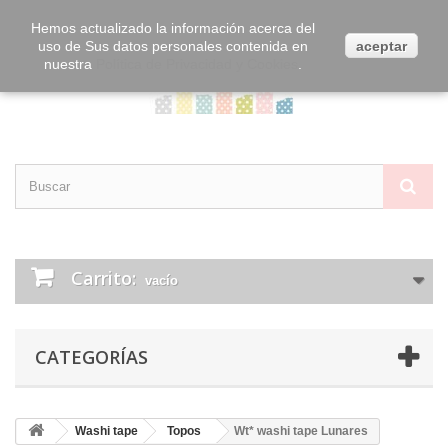
Contacta con nosotros
Iniciar sesión
Hemos actualizado la información acerca del
uso de Sus datos personales contenida en
aceptar
nuestra
Política de Privacidad y Cookies
.
Carrito:
vacío
CATEGORÍAS
Washi tape
Topos
Wt* washi tape Lunares