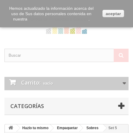
Contacta con nosotros
Iniciar sesión
Hemos actualizado la información acerca del
uso de Sus datos personales contenida en
aceptar
nuestra
Política de Privacidad y Cookies
.
Carrito:
vacío
CATEGORÍAS
Hazlo tu mismo
Empaquetar
Sobres
Set 5