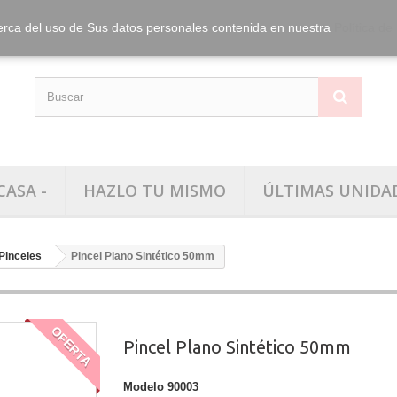
info@washitape.
Tel.:
erca del uso de Sus datos personales contenida en nuestra
Política de
CASA -
HAZLO TU MISMO
ÚLTIMAS UNIDA
Pinceles
Pincel Plano Sintético 50mm
OFERTA
Pincel Plano Sintético 50mm
Modelo
90003