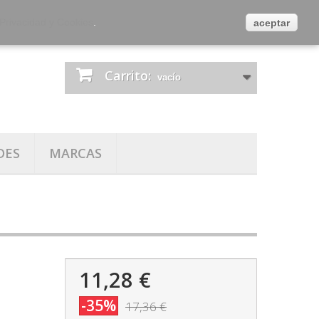
es
Contacta con nosotros
Iniciar sesión
 Privacidad y Cookies
.
aceptar
Carrito:
vacío
DES
MARCAS
11,28 €
-35%
17,36 €