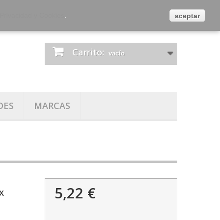
es
Contacta con nosotros
Iniciar sesión
 Privacidad y Cookies
.
aceptar
Carrito:
vacío
DES
MARCAS
5,22 €
x