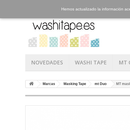
Hemos actualizado la información ac
NOVEDADES
WASHI TAPE
MT 
Marcas
Masking Tape
mt Duo
MT maski