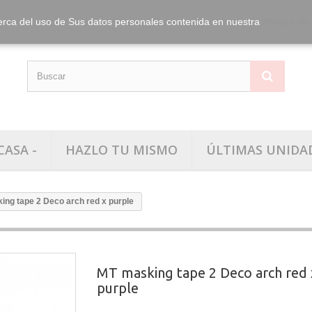
info@washitape.
Tel.:
erca del uso de Sus datos personales contenida en nuestra
Política de
CASA -
HAZLO TU MISMO
ÚLTIMAS UNIDA
ng tape 2 Deco arch red x purple
MT masking tape 2 Deco arch red 
purple