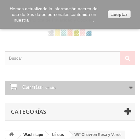
Contacta con nosotros
Iniciar sesión
Hemos actualizado la información acerca del
uso de Sus datos personales contenida en
aceptar
nuestra
Política de Privacidad y Cookies
.
Carrito:
vacío
CATEGORÍAS
Washi tape
Líneas
Wt* Chevron Rosa y Verde