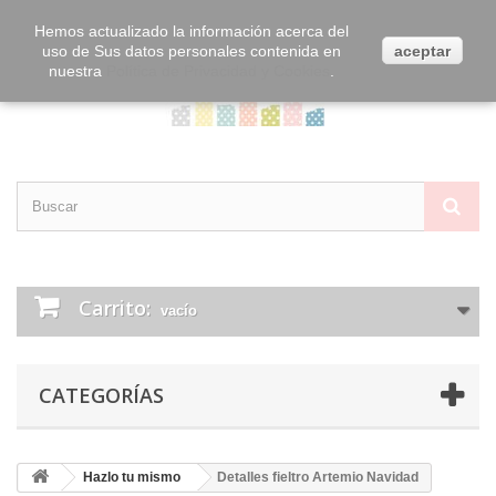
Contacta con nosotros
Iniciar sesión
Hemos actualizado la información acerca del
uso de Sus datos personales contenida en
aceptar
nuestra
Política de Privacidad y Cookies
.
Carrito:
vacío
CATEGORÍAS
Hazlo tu mismo
Detalles fieltro Artemio Navidad