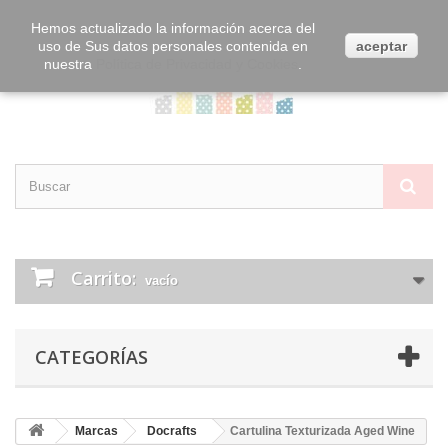
Contacta con nosotros
Iniciar sesión
Hemos actualizado la información acerca del
uso de Sus datos personales contenida en
aceptar
nuestra
Política de Privacidad y Cookies
.
Carrito:
vacío
CATEGORÍAS
Marcas
Docrafts
Cartulina Texturizada Aged Wine