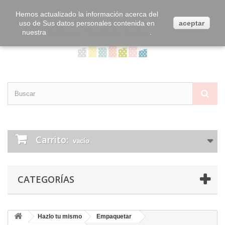
Contacta con nosotros
Iniciar sesión
Hemos actualizado la información acerca del
uso de Sus datos personales contenida en
aceptar
nuestra
Política de Privacidad y Cookies
.
Carrito:
vacío
CATEGORÍAS
Hazlo tu mismo
Empaquetar