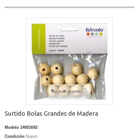
Ver más grande
Surtido Bolas Grandes de Madera
Modelo
14001692
Condición
Nuevo