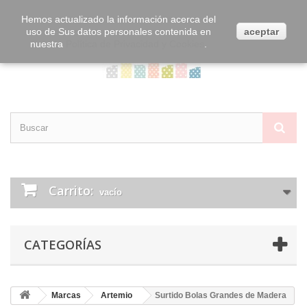
Contacta con nosotros
Iniciar sesión
Hemos actualizado la información acerca del
uso de Sus datos personales contenida en
aceptar
nuestra
Política de Privacidad y Cookies
.
Carrito:
vacío
CATEGORÍAS
Marcas
Artemio
Surtido Bolas Grandes de Madera